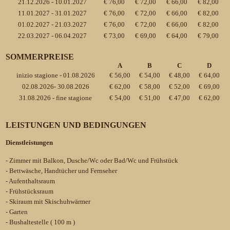
21.12.2026 - 10.01.2027
€ 76,00
€ 72,00
€ 66,00
€ 82,00
11.01.2027 - 31.01.2027
€ 76,00
€ 72,00
€ 66,00
€ 82,00
01.02.2027 - 21.03.2027
€ 76,00
€ 72,00
€ 66,00
€ 82,00
22.03.2027 - 06.04.2027
€ 73,00
€ 69,00
€ 64,00
€ 79,00
SOMMERPREISE
A
B
C
D
inizio stagione - 01.08.2026
€ 56,00
€ 54,00
€ 48,00
€ 64,00
02.08.2026- 30.08.2026
€ 62,00
€ 58,00
€ 52,00
€ 69,00
31.08.2026 - fine stagione
€ 54,00
€ 51,00
€ 47,00
€ 62,00
LEISTUNGEN UND BEDINGUNGEN
Dienstleistungen
- Zimmer mit Balkon, Dusche/Wc oder Bad/Wc und Frühstück
- Bettwäsche, Handtücher und Fernseher
- Aufenthaltsraum
- Frühstücksraum
- Skiraum mit Skischuhwärmer
- Garten
- Bushaltestelle ( 100 m )