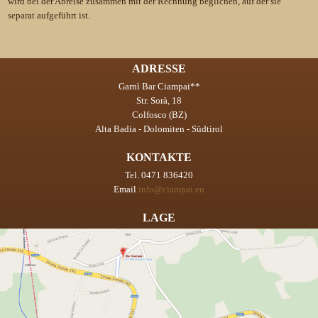
wird bei der Abreise zusammen mit der Rechnung beglichen, auf der sie
separat aufgeführt ist.
ADRESSE
Garnì Bar Ciampai**
Str. Sorà, 18
Colfosco (BZ)
Alta Badia - Dolomiten - Südtirol
KONTAKTE
Tel. 0471 836420
Email
info@ciampai.eu
LAGE