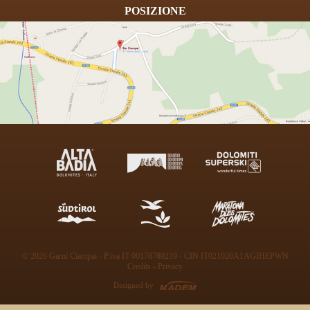
POSIZIONE
© 2026 Garnì Ciampai - P.iva IT 00178780219 - CIN IT021026A1AGIHEPWN
Credits
-
Privacy
Designed by